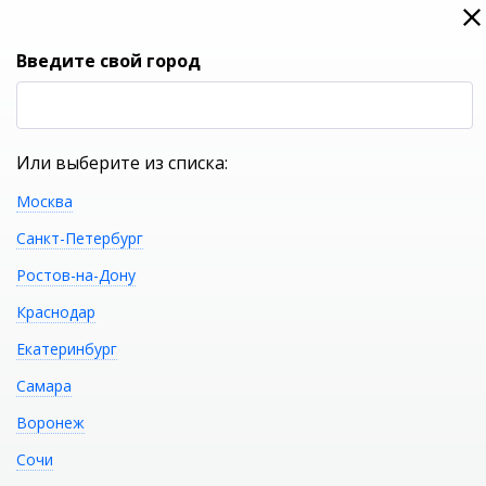
0
0
Вход
Введите свой город
(RUB
Р
Или выберите из списка:
Москва
УКАЖИТЕ ГОРОД
Санкт-Петербург
Ростов-на-Дону
Краснодар
Екатеринбург
КАТАЛОГ ТОВАРОВ
Самара
Воронеж
Ванна стальная ROCA
Распечатать
Сочи
Contesa 120х70