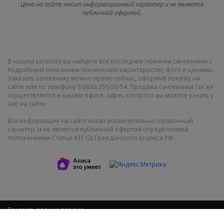
Цена на сайте носит информационный характер и не является
публичной офертой.
В нашем каталоге вы найдете все последние новинки сантехники с
подробным описанием технических характеристик, фото и ценами.
Заказать сантехнику можно прямо сейчас, оформив покупку на
сайте или по телефону 8 (800) 350-50-54. Продажа сантехники так же
осуществляется в нашем офисе, адрес которого вы можете узнать у
нас на сайте.
Вся информация на сайте носит исключительно справочный
характер, и не является публичной офертой определяемой
положениями Статьи 437 (2) Гражданского кодекса РФ.
Показать полную версию
2011-2021 © СантехМега. Все права защищены