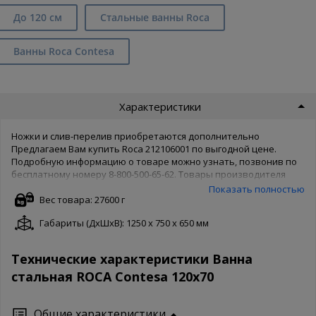
До 120 см
Стальные ванны Roca
Ванны Roca Contesa
Характеристики
Ножки и слив-перелив приобретаются дополнительно
Предлагаем Вам купить Roca 212106001 по выгодной цене.
Подробную информацию о товаре можно узнать, позвонив по
бесплатному номеру 8-800-500-65-62. Товары производителя
известны во всем мире, поэтому Roca беспокоятся о качестве
Показать полностью
товара и защищают его своей гарантией. Чтобы купить Roca
Вес товара: 27600 г
212106001 в нашем интернет магазине, Вам достаточно
Габариты (ДxШxВ): 1250 x 750 x 650 мм
оформить заказ онлайн на сайте. Доступны как полная форма
оформления, так и заказ в 1 клик. Ваша сантехника - наши
хлопоты!
Технические характеристики Ванна
стальная ROCA Contesa 120х70
Общие характеристики