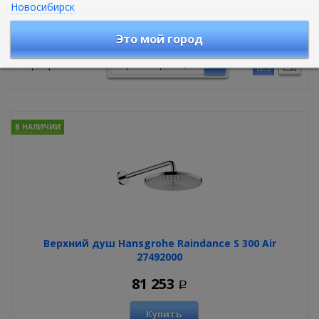
Новосибирск
Верхние души
Это мой город
Сортировать по:
В НАЛИЧИИ
Верхний душ Hansgrohe Raindance S 300 Air
27492000
81 253
Р
Купить