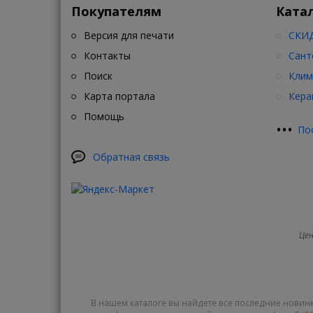
Покупателям
Ката
Версия для печати
СКИД
Контакты
Сант
Поиск
Клим
Карта портала
Кера
Помощь
•
•
•
По
Обратная связь
Цен
В нашем каталоге вы найдете все последние новинк