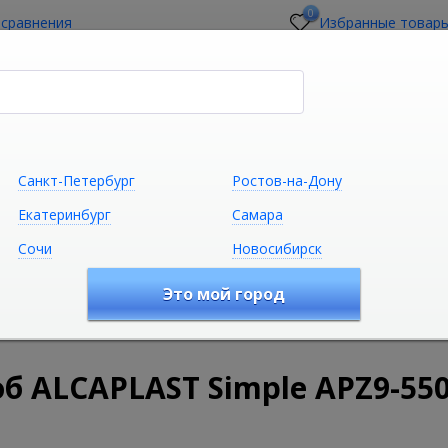
0
 сравнения
Избранные товар
стройщикам
О магазине
Контакты
Санкт-Петербург
Ростов-на-Дону
Екатеринбург
Самара
Сочи
Новосибирск
Сантехника
Климатическая техни
Это мой город
удование
Дренажные каналы для ванной
Душевые лотк
 ALCAPLAST Simple APZ9-55