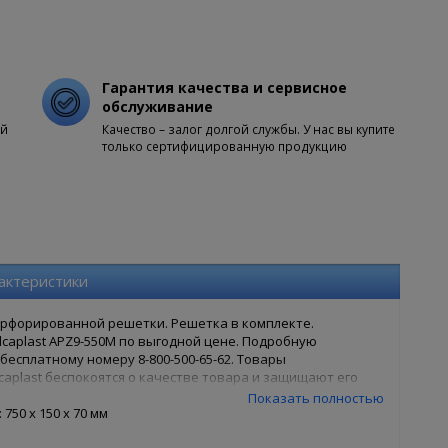
Гарантия качества и сервисное
обслуживание
ой
Качество – залог долгой службы. У нас вы купите
только сертифицированную продукцию
актеристики
ерфорированной решетки. Решетка в комплекте.
lcaplast APZ9-550M по выгодной цене. Подробную
есплатному номеру 8-800-500-65-62. Товары
caplast беспокоятся о качестве товара и защищают его
0M в нашем интернет магазине, Вам достаточно оформить
Показать полностью
 оформления, так и заказ в 1 клик. Ваша сантехника - наши
750 x 150 x 70 мм