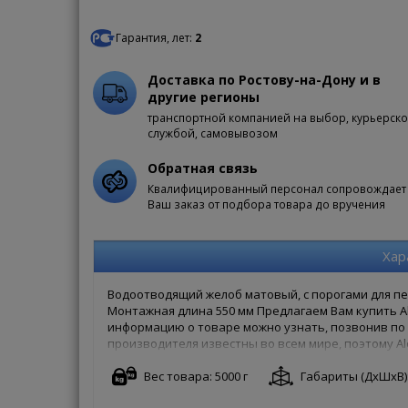
Гарантия, лет:
2
Доставка по Ростову-на-Дону и в
другие регионы
транспортной компанией на выбор, курьерск
службой, самовывозом
Обратная связь
Квалифицированный персонал сопровождает
Ваш заказ от подбора товара до вручения
Хар
Водоотводящий желоб матовый, с порогами для п
Монтажная длина 550 мм Предлагаем Вам купить A
информацию о товаре можно узнать, позвонив по б
производителя известны во всем мире, поэтому Al
своей гарантией. Чтобы купить Alcaplast APZ9-55
заказ онлайн на сайте. Доступны как полная форма
Вес товара: 5000 г
Габариты (ДxШxВ): 
хлопоты!