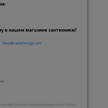
ам:
зу в нашем магазине сантехники?
zakaz@santehmega.com
той.
и ценами. Заказать сантехнику можно прямо сейчас,