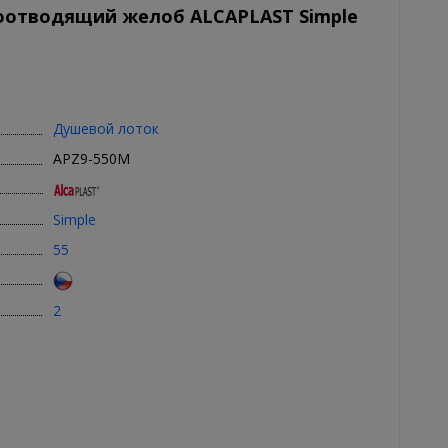
оотводящий желоб ALCAPLAST Simple
Душевой лоток
APZ9-550M
Simple
55
2