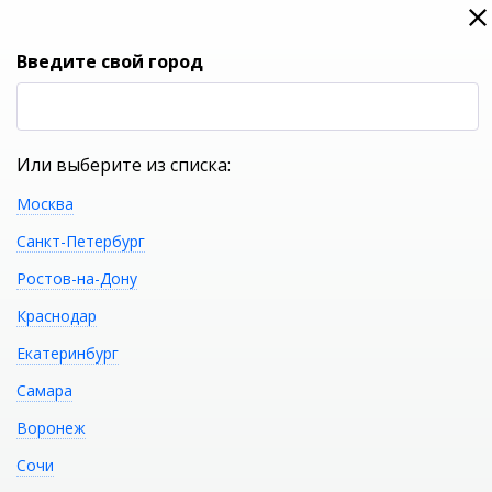
0
0
Вход
Введите свой город
(RUB
Р
Или выберите из списка:
Москва
УКАЖИТЕ ГОРОД
Санкт-Петербург
Ростов-на-Дону
Краснодар
Екатеринбург
КАТАЛОГ ТОВАРОВ
Самара
Воронеж
Душевая дверь CEZARES
Распечатать
Сочи
Molveno MOLVENO-BA-1-100-C-Cr-IV