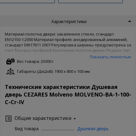
Характеристики
Материал полотна двери: закаленное стекло, стандарт
EN12150-1:2000 Материал профиля: анодированный алюминий,
стандарт DIN17611 2007 Регулировка ширины: предусмотрена за
счет боковых профилей Крепления полотна двери: Поддон: тип
АН, А.Поддон приобретается отдельно Модельный ряд с
Показать полностью
антикальциевой обработкой (IDROREPELLENTE VETRO-IV)
Вес товара: 25000 г
Габариты (ДxШxВ): 1900 x 800 x 100 мм
Технические характеристики Душевая
дверь CEZARES Molveno MOLVENO-BA-1-100-
C-Cr-IV
Общие характеристики
Вид товара
Душевая дверь