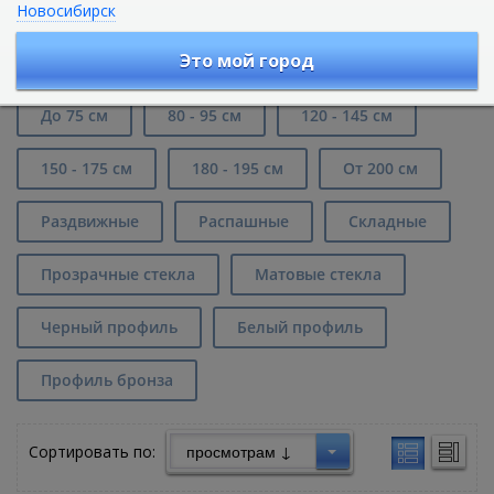
Новосибирск
Душевые двери в нишу шириной от
100 до 115 см в Ростове-на-Дону
Это мой город
До 75 см
80 - 95 см
120 - 145 см
150 - 175 см
180 - 195 см
От 200 см
Раздвижные
Распашные
Складные
Прозрачные стекла
Матовые стекла
Черный профиль
Белый профиль
Профиль бронза
Сортировать по: