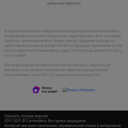
публичной офертой.
В нашем каталоге вы найдете все последние новинки сантехники с
подробным описанием технических характеристик, фото и ценами.
Заказать сантехнику можно прямо сейчас, оформив покупку на
сайте или по телефону 8 (800) 350-50-54. Продажа сантехники так же
осуществляется в нашем офисе, адрес которого вы можете узнать у
нас на сайте.
Вся информация на сайте носит исключительно справочный
характер, и не является публичной офертой определяемой
положениями Статьи 437 (2) Гражданского кодекса РФ.
Показать полную версию
2011-2021 © СантехМега. Все права защищены
Интернет-магазин сантехники, керамической плитки и материалов