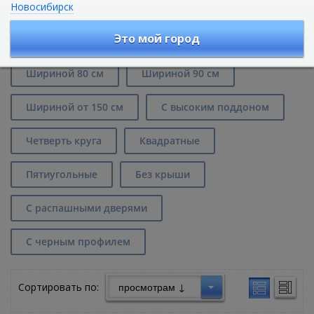
Новосибирск
Душевые кабины с низким
поддоном в Ростове-на-Дону
Это мой город
Шириной 80 см
Шириной 90 см
Шириной от 150 см
С высоким поддоном
Четверть круга
Квадратные
Пятиугольные
Без крыши
С распашными дверями
С черным профилем
Сортировать по: