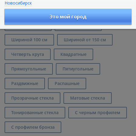
Новосибирск
Душевые углы
Это мой город
Шириной 80 см
Шириной 90 см
Шириной 100 см
Шириной от 150 см
Четверть круга
Квадратные
Прямоугольные
Пятиугольные
Раздвижные
Распашные
Прозрачные стекла
Матовые стекла
Тонированные стекла
С черным профилем
С профилем бронза