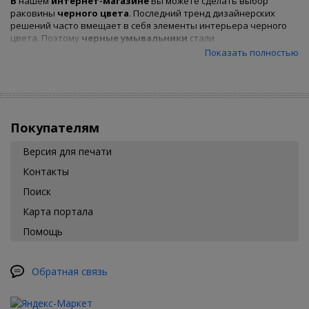
В
нашем
интернет-магазине
Вы можете сделать выбор
раковины
черного цвета
. Последний тренд дизайнерских
решений часто вмещает в себя элементы интерьера черного
цвета. Поэтому
черные умывальники
стали
пользоваться большим спросом.
К
упить
черную раковину
Вы
Показать полностью
сможете на этой странице. Для удобства воспользуйтесь
фильтрами.
Покупателям
Версия для печати
Контакты
Поиск
Карта портала
Помощь
Обратная связь