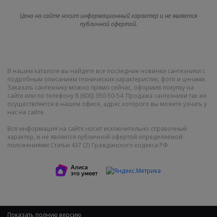
Цена на сайте носит информационный характер и не является
публичной офертой.
В нашем каталоге вы найдете все последние новинки сантехники с
подробным описанием технических характеристик, фото и ценами.
Заказать сантехнику можно прямо сейчас, оформив покупку на
сайте или по телефону 8 (800) 350-50-54. Продажа сантехники так же
осуществляется в нашем офисе, адрес которого вы можете узнать у
нас на сайте.
Вся информация на сайте носит исключительно справочный
характер, и не является публичной офертой определяемой
положениями Статьи 437 (2) Гражданского кодекса РФ.
Показать полную версию