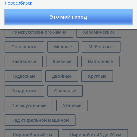
Новосибирск
Раковины и умывальники черного
цвета в Ростове-на-Дону
Это мой город
Из искусственного камня
Керамические
Стеклянные
Медные
Мебельные
Накладные
Врезные
Напольные
Подвесные
Двойные
Круглые
Квадратные
Овальные
Прямоугольные
Угловые
Над стиральной машиной
Шириной до 40 см
Шириной от 45 до 60 см